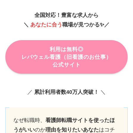
全国対応！
豊富な求人から
＼
あなたに合う
職場が見つかる✨／
利用は無料◎
レバウェル看護
（旧
看護のお仕事）
公式サイト
／
累計利用者数40万人突破！
＼
なぜ転職時、
看護師転職サイトを使ったほ
うがいい
のか
理由を知りたいあなた
はコチ