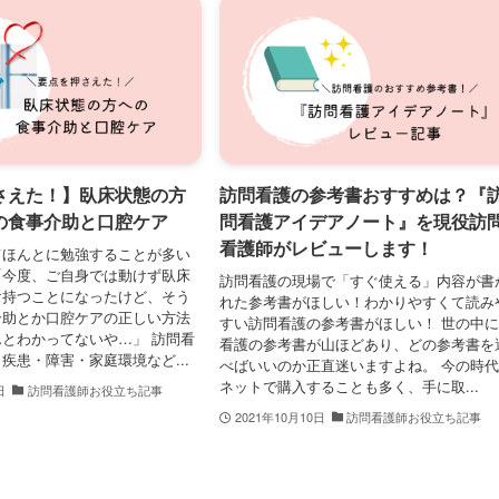
さえた！】臥床状態の方
訪問看護の参考書おすすめは？『
の食事介助と口腔ケア
問看護アイデアノート』を現役訪
看護師がレビューします！
てほんとに勉強することが多い
「今度、ご自身では動けず臥床
訪問看護の現場で「すぐ使える」内容が書
け持つことになったけど、そう
れた参考書がほしい！わかりやすくて読み
介助とか口腔ケアの正しい方法
すい訪問看護の参考書がほしい！ 世の中
とわかってないや…」 訪問看
看護の参考書が山ほどあり、どの参考書を
疾患・障害・家庭環境など...
べばいいのか正直迷いますよね。 今の時
ネットで購入することも多く、手に取...
日
訪問看護師お役立ち記事
2021年10月10日
訪問看護師お役立ち記事