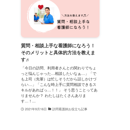
質問・相談上手な看護師になろう！
そのメリットと具体的方法を教えま
す♬
「今日の訪問、利用者さんとの関わりでちょ
っと悩んじゃった…相談したいなぁ…」「で
も上司（先輩）は忙しそうだから話しかけづ
らい…」「こんな時上手に質問相談できるス
キルがあればっ…！！」 そう思うことってあ
りませんか？ わたしはたくさんありま
す…！...
2021年9月16日
訪問看護師お役立ち記事