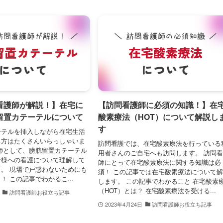
看護師が解説！】在宅に
【訪問看護師に必須の知識！】在
留置カテーテルについて
酸素療法（HOT）について解説し
す
ーテルを挿入しながら在宅生活
る方はたくさんいらっしゃいま
訪問看護では、在宅酸素療法を行っている
師として、膀胱留置カテーテル
用者さんのご自宅へも訪問します。 訪問
者様への看護について理解して
師にとって在宅酸素療法に関する知識は必
。 現場で戸惑わないためにも
須！ この記事では在宅酸素療法について
！ この記事でわかるこ...
します。 この記事でわかること 在宅酸素
（HOT）とは？ 在宅酸素療法を受ける...
訪問看護師お役立ち記事
2023年4月24日
訪問看護師お役立ち記事