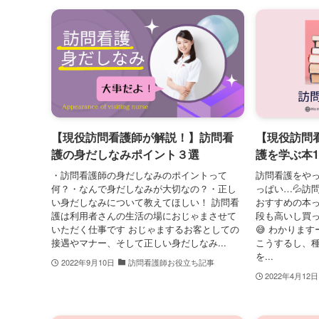
【現役訪問看護師が解説！】訪問看
【現役訪問
護の身だしなみポイント３選
護を学ぶ本1
・訪問看護師の身だしなみのポイントって
訪問看護をや
何？・なんで身だしなみが大切なの？・正し
っぱい…💦訪
い身だしなみについて教えてほしい！ 訪問看
おすすめの本
護は利用者さんの生活の場におじゃまさせて
段も高いし買
いただく仕事です おじゃまするお客としての
😅 わかりま
接遇やマナー、そして正しい身だしなみ...
こうするし、
を...
2022年9月10日
訪問看護師お役立ち記事
2022年4月12日