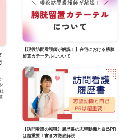
【現役訪問看護師が解説！】在宅における膀胱
訪
留置カテーテルについて
問
か
や
には
選
代、
【訪問看護の転職】履歴書の志望動機と自己PR
は超重要！書き方徹底解説