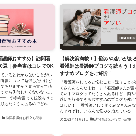
看護師おすすめ】訪問看
【解決策満載！】悩みや迷いがあ
0選｜参考書はコレでOK
看護師は看護師ブログを読もう！
すすめブログをご紹介！
っているとわからないことがい
問看護について勉強したいけど
「看護師をしてると悩むこと・迷うことが
ってありますか？参考書って値
くさんあるんだよね…」「看護師さんが書
ってから失敗したくないなぁ…
ているブログってたくさんあるけど、悩み
すーー！💦参考書って値段もけっ
迷いを解決できるおすすめのブログを教え
種類もたくさんあるのでどれ
ほしい！」 看護師として働くみなさんみ
んそれぞれ、いろんな悩みを抱えている...
訪問看護師お役立ち記事
2021年11月21日
訪問看護師お役立ち記事