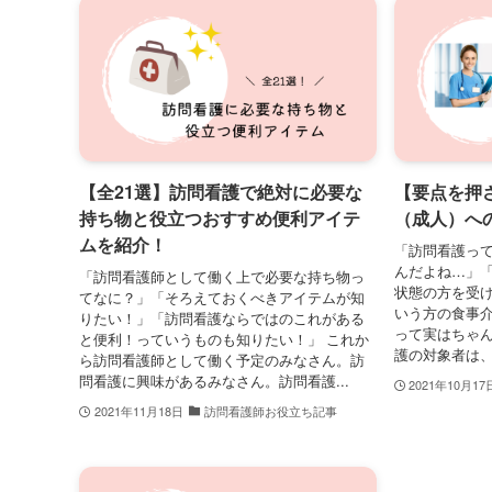
【全21選】訪問看護で絶対に必要な
【要点を押
持ち物と役立つおすすめ便利アイテ
（成人）へ
ムを紹介！
「訪問看護っ
んだよね…」
「訪問看護師として働く上で必要な持ち物っ
状態の方を受
てなに？」「そろえておくべきアイテムが知
いう方の食事
りたい！」「訪問看護ならではのこれがある
って実はちゃん
と便利！っていうものも知りたい！」 これか
護の対象者は、
ら訪問看護師として働く予定のみなさん。訪
問看護に興味があるみなさん。訪問看護...
2021年10月17
2021年11月18日
訪問看護師お役立ち記事