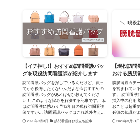
【イチ押し!】おすすめ訪問看護バッ
【現役訪問
グを現役訪問看護師が紹介します
おける膀胱
訪問看護バッグを探しているんだけど、買っ
膀胱留置カテ
てから後悔したくないんだよな💦おすすめの
を営まれてい
訪問看護バッグがあればぜひ教えてくださ
す。 訪問看護
い！ このような悩みを解決する記事です。 私
挿入中の利用
は訪問看護に携わり早12年目の現役訪問看護
おことは超重要
師ですが… 訪問看護バッグはこれ以外考え...
必須の知識だよ
2023年9月3日
訪問看護師お役立ち記事
2023年5月21日