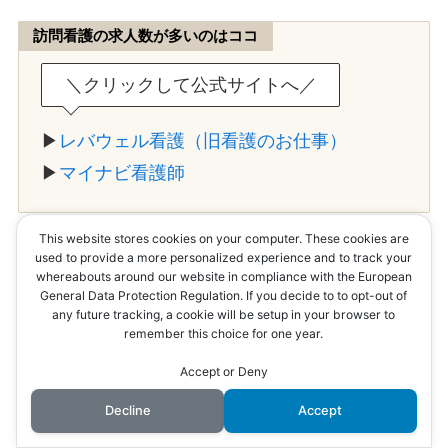
訪問看護の求人数が多いのはココ
＼クリックして公式サイトへ／
▶
レバウェル看護（旧看護のお仕事）
▶
マイナビ看護師
This website stores cookies on your computer. These cookies are
used to provide a more personalized experience and to track your
まずこのふたつに登録して情報収集してみてくだ
whereabouts around our website in compliance with the European
さい。
General Data Protection Regulation. If you decide to to opt-out of
any future tracking, a cookie will be setup in your browser to
remember this choice for one year.
Accept or Deny
訪問看護でお給料（手取り）が高
い求人
には
必ず理由
があるよ。
Decline
Accept
シュガー
①訪問件数が多い