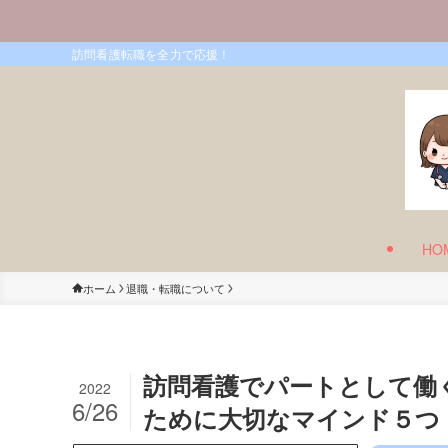
訪問看護転職を全力で応援！
HO
ホーム
退職・転職について
訪問看護でパートとして働
2022
6/26
ために大切なマインド５つ