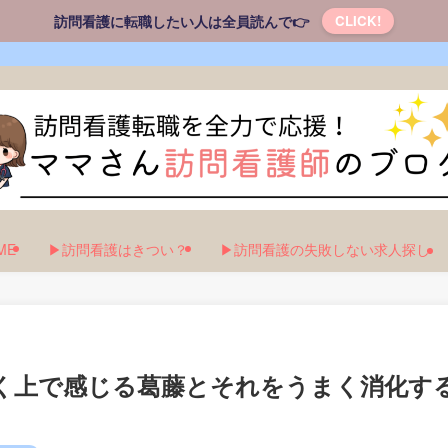
訪問看護に転職したい人は全員読んで👉
CLICK!
ME
▶訪問看護はきつい？
▶訪問看護の失敗しない求人探し
く上で感じる葛藤とそれをうまく消化す