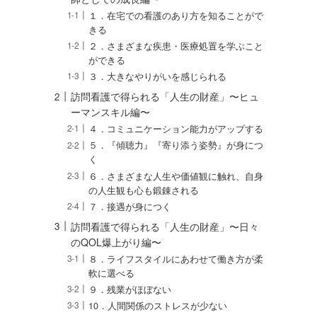
１．在宅での看護のあり方を知ることがで
きる
２．さまざまな疾患・医療処置を学ぶこと
ができる
３．大きなやりがいを感じられる
訪問看護で得られる「人生の財産」〜ヒュ
ーマンスキル編〜
４．コミュニケーション能力がアップする
５．『傾聴力』『寄り添う姿勢』が身につ
く
６．さまざまな人生や価値観に触れ、自身
の人生観も心も鍛錬される
７．接遇が身につく
訪問看護で得られる「人生の財産」〜日々
のQOL爆上がり編〜
８．ライフスタイルにあわせて働き方が柔
軟に選べる
９．残業がほぼない
10．人間関係のストレスが少ない