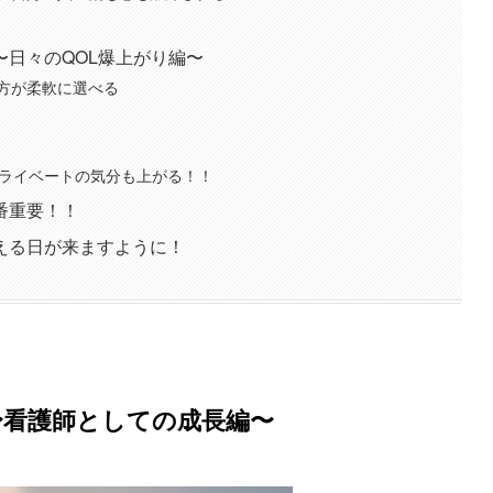
日々のQOL爆上がり編〜
方が柔軟に選べる
プライベートの気分も上がる！！
番重要！！
える日が来ますように！
〜
看護師としての成長編
〜